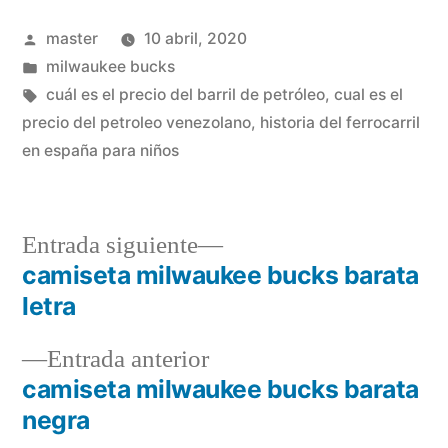
Publicado
master
10 abril, 2020
por
Publicado
milwaukee bucks
en
Etiquetas:
cuál es el precio del barril de petróleo
,
cual es el
precio del petroleo venezolano
,
historia del ferrocarril
en españa para niños
Entrada
Entrada siguiente
siguiente:
camiseta milwaukee bucks barata
Navegación
letra
de
Entrada
Entrada anterior
entradas
anterior:
camiseta milwaukee bucks barata
negra