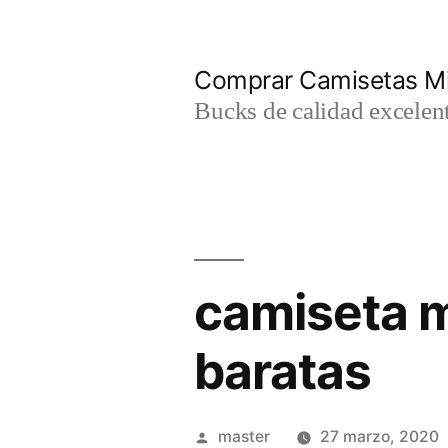
Saltar
al
Comprar Camisetas Mi
contenido
Bucks de calidad excelent
camiseta m
baratas
Publicado
master
27 marzo, 2020