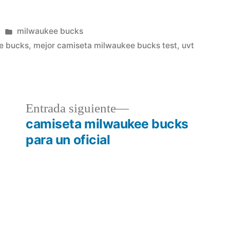
Publicado
milwaukee bucks
en
e bucks
,
mejor camiseta milwaukee bucks test
,
uvt
a
Entrada
Entrada siguiente
r:
siguiente:
camiseta milwaukee bucks
para un oficial