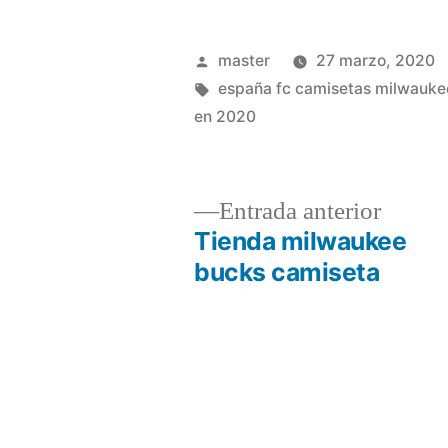
Publicado
master
27 marzo, 2020
por
Etiquetas:
españa fc camisetas milwauke
en 2020
Entrad
Entrada anterior
anterio
Tienda milwaukee
Navegación
bucks camiseta
de
entradas