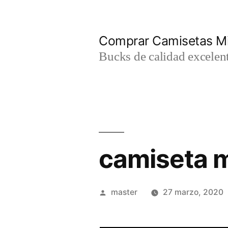
Saltar
al
Comprar Camisetas Mi
contenido
Bucks de calidad excelent
camiseta m
Publicado
master
27 marzo, 2020
por