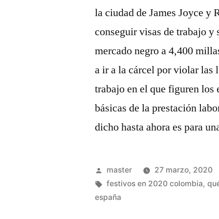
la ciudad de James Joyce y 
conseguir visas de trabajo y 
mercado negro a 4,400 millas
a ir a la cárcel por violar la
trabajo en el que figuren los
básicas de la prestación labo
dicho hasta ahora es para una
Publicado
master
27 marzo, 2020
por
Etiquetas:
festivos en 2020 colombia
,
qu
españa