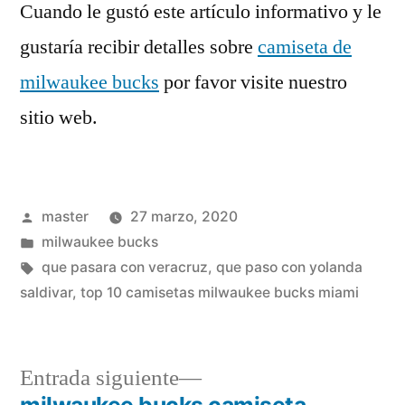
Cuando le gustó este artículo informativo y le
gustaría recibir detalles sobre
camiseta de
milwaukee bucks
por favor visite nuestro
sitio web.
Publicado
master
27 marzo, 2020
por
Publicado
milwaukee bucks
en
Etiquetas:
que pasara con veracruz
,
que paso con yolanda
saldivar
,
top 10 camisetas milwaukee bucks miami
Entrada
Entrada siguiente
siguiente: