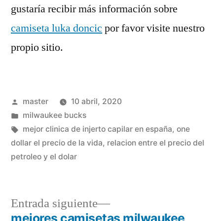
gustaría recibir más información sobre
camiseta luka doncic
por favor visite nuestro
propio sitio.
Publicado
master
10 abril, 2020
por
Publicado
milwaukee bucks
en
Etiquetas:
mejor clinica de injerto capilar en españa
,
one
dollar el precio de la vida
,
relacion entre el precio del
petroleo y el dolar
Entrada
Entrada siguiente
siguiente:
mejores camisetas milwaukee