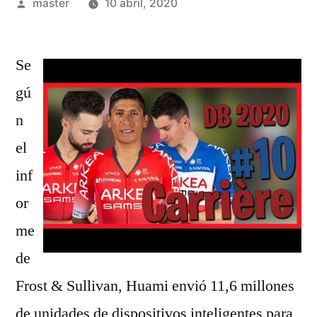
Publicado
master
10 abril, 2020
por
Se
gú
n
el
inf
or
me
de
Frost & Sullivan, Huami envió 11,6 millones
de unidades de dispositivos inteligentes para