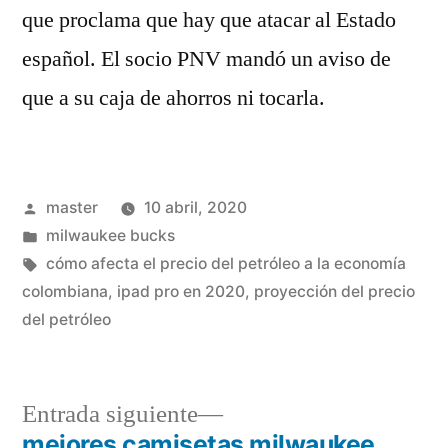
que proclama que hay que atacar al Estado
español. El socio PNV mandó un aviso de
que a su caja de ahorros ni tocarla.
Publicado
master
10 abril, 2020
por
Publicado
milwaukee bucks
en
Etiquetas:
cómo afecta el precio del petróleo a la economía
colombiana
,
ipad pro en 2020
,
proyección del precio
del petróleo
Entrada
Entrada siguiente
siguiente:
mejores camisetas milwaukee