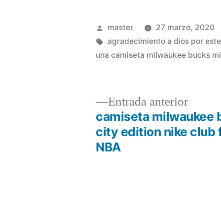
Publicado
master
27 marzo, 2020
por
Etiquetas:
agradecimiento a dios por est
una camiseta milwaukee bucks mi
Entrad
Entrada anterior
anterio
camiseta milwaukee 
Navegación
city edition nike club
NBA
de
entradas