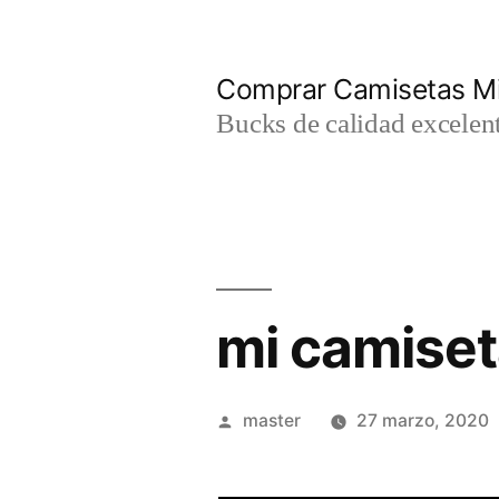
Saltar
al
Comprar Camisetas Mi
contenido
Bucks de calidad excelent
mi camiset
Publicado
master
27 marzo, 2020
por