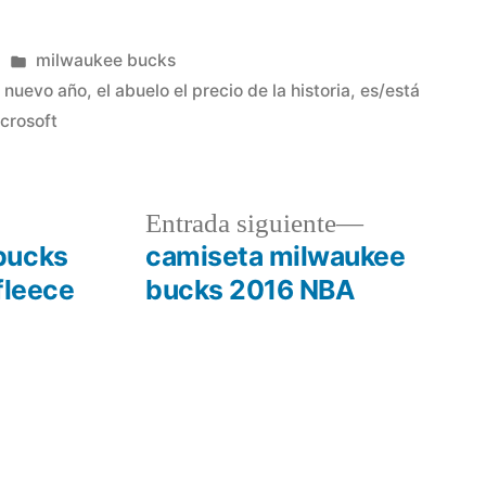
Publicado
milwaukee bucks
en
e nuevo año
,
el abuelo el precio de la historia
,
es/está
crosoft
a
Entrada
Entrada siguiente
r:
siguiente:
bucks
camiseta milwaukee
 fleece
bucks 2016 NBA