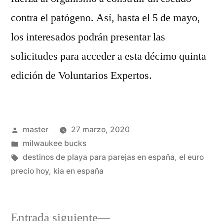
contra el patógeno. Así, hasta el 5 de mayo,
los interesados podrán presentar las
solicitudes para acceder a esta décimo quinta
edición de Voluntarios Expertos.
Publicado
master
27 marzo, 2020
por
Publicado
milwaukee bucks
en
Etiquetas:
destinos de playa para parejas en españa
,
el euro
precio hoy
,
kia en españa
Entrada
Entrada siguiente