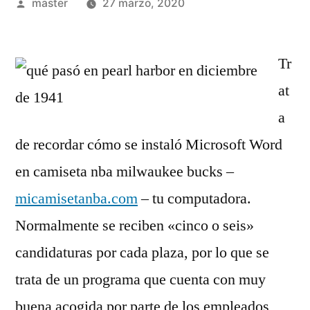
Publicado
master
27 marzo, 2020
por
Tr
at
a
de recordar cómo se instaló Microsoft Word
en camiseta nba milwaukee bucks –
micamisetanba.com
– tu computadora.
Normalmente se reciben «cinco o seis»
candidaturas por cada plaza, por lo que se
trata de un programa que cuenta con muy
buena acogida por parte de los empleados