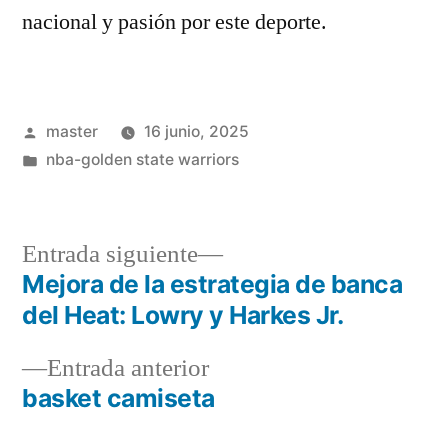
nacional y pasión por este deporte.
Publicado
master
16 junio, 2025
por
Publicado
nba-golden state warriors
en
Entrada
Entrada siguiente
siguiente:
Mejora de la estrategia de banca
Navegación
del Heat: Lowry y Harkes Jr.
de
Entrada
Entrada anterior
entradas
anterior:
basket camiseta