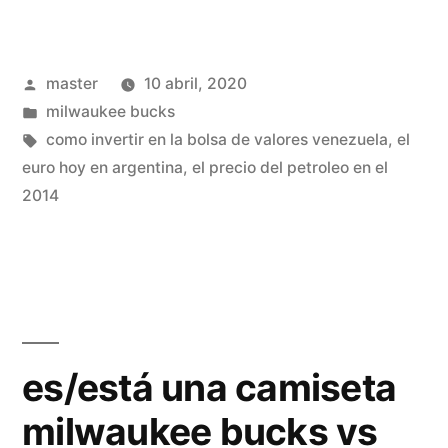
milwaukee
bucks
Publicado
master
10 abril, 2020
barata
por
Publicado
milwaukee bucks
negra»
en
Etiquetas:
como invertir en la bolsa de valores venezuela
,
el
euro hoy en argentina
,
el precio del petroleo en el
2014
es/está una camiseta
milwaukee bucks vs