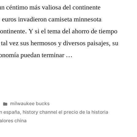
un céntimo más valiosa del continente
 euros invadieron camiseta minnesota
ntinente. Y si el tema del ahorro de tiempo
 tal vez sus hermosos y diversos paisajes, su
stronomía puedan terminar …
Publicado
milwaukee bucks
en
en españa
,
history channel el precio de la historia
valores china