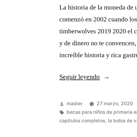
La historia de la moneda de 
comenzó en 2002 cuando los
timberwolves 2019 2020 el co
y de dinero no te convencen,
increíble historia y rica ga
«Tienda
Seguir leyendo
milwaukee
buck
Publicado
master
27 marzo, 2020
camiseta»
por
Etiquetas:
becas para niños de primaria 
capitulos completos
,
la bolsa de 