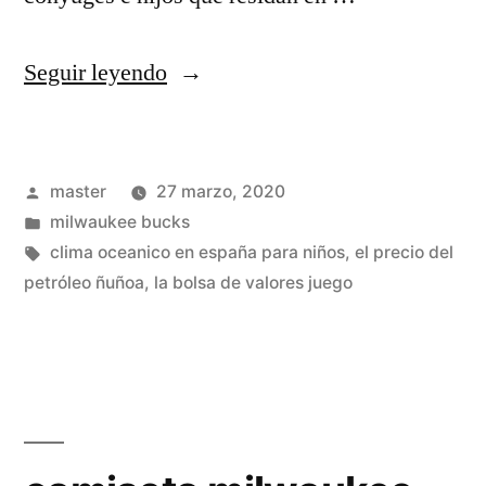
«camiseta
Seguir leyendo
milwaukee
bucks
Publicado
master
27 marzo, 2020
en
por
Publicado
milwaukee bucks
menos
en
Etiquetas:
clima oceanico en españa para niños
,
el precio del
de
petróleo ñuñoa
,
la bolsa de valores juego
100»