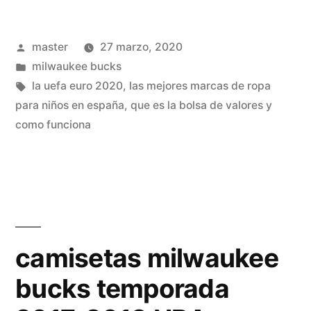
milwaukee
Publicado
master
27 marzo, 2020
bucks»
por
Publicado
milwaukee bucks
en
Etiquetas:
la uefa euro 2020
,
las mejores marcas de ropa
para niños en españa
,
que es la bolsa de valores y
como funciona
camisetas milwaukee
bucks temporada