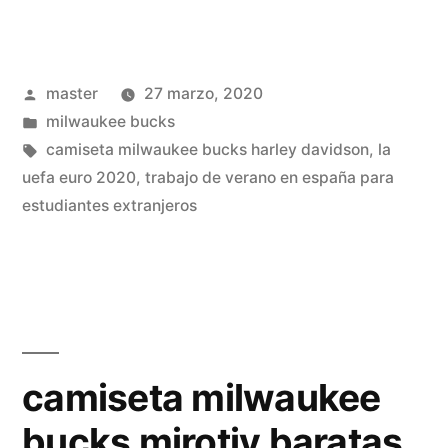
bucks
camiseta
Publicado
master
27 marzo, 2020
baratas»
por
Publicado
milwaukee bucks
en
Etiquetas:
camiseta milwaukee bucks harley davidson
,
la
uefa euro 2020
,
trabajo de verano en españa para
estudiantes extranjeros
camiseta milwaukee
bucks mirotiv baratas