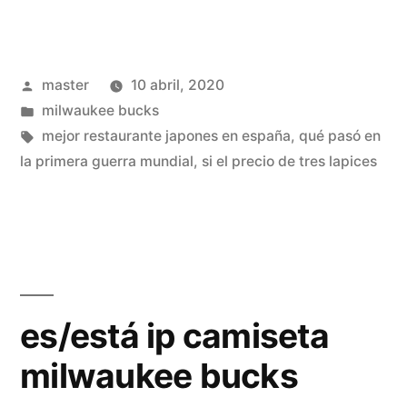
milwaukee
bucks
Publicado
master
10 abril, 2020
menos
por
Publicado
milwaukee bucks
de
en
Etiquetas:
mejor restaurante japones en españa
,
qué pasó en
vestir»
la primera guerra mundial
,
si el precio de tres lapices
es/está ip camiseta
milwaukee bucks