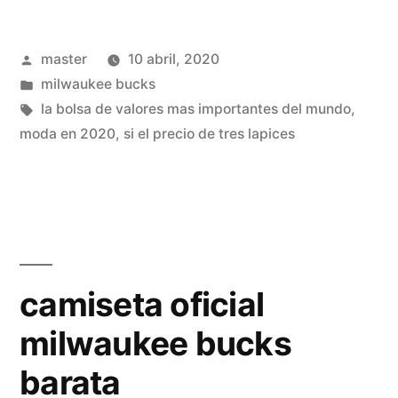
camiseta
Publicado
master
10 abril, 2020
milwaukee
por
Publicado
milwaukee bucks
bucks»
en
Etiquetas:
la bolsa de valores mas importantes del mundo
,
moda en 2020
,
si el precio de tres lapices
camiseta oficial
milwaukee bucks
barata