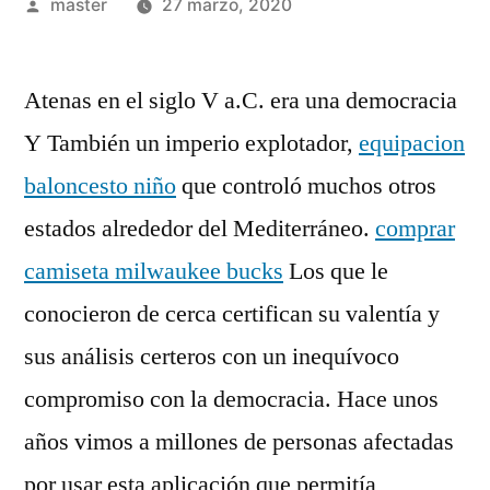
Publicado
master
27 marzo, 2020
por
Atenas en el siglo V a.C. era una democracia
Y También un imperio explotador,
equipacion
baloncesto niño
que controló muchos otros
estados alrededor del Mediterráneo.
comprar
camiseta milwaukee bucks
Los que le
conocieron de cerca certifican su valentía y
sus análisis certeros con un inequívoco
compromiso con la democracia. Hace unos
años vimos a millones de personas afectadas
por usar esta aplicación que permitía