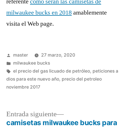
referente
como seran las camisetas de
milwaukee bucks en 2018
amablemente
visita el Web page.
Publicado
master
27 marzo, 2020
por
Publicado
milwaukee bucks
en
Etiquetas:
el precio del gas licuado de petróleo
,
peticiones a
dios para este nuevo año
,
precio del petroleo
noviembre 2017
Entrada
Entrada siguiente
siguiente:
camisetas milwaukee bucks para