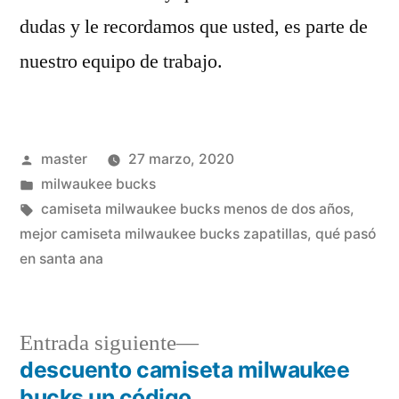
dudas y le recordamos que usted, es parte de
nuestro equipo de trabajo.
Publicado
master
27 marzo, 2020
por
Publicado
milwaukee bucks
en
Etiquetas:
camiseta milwaukee bucks menos de dos años
,
mejor camiseta milwaukee bucks zapatillas
,
qué pasó
en santa ana
Entrada
Entrada siguiente
siguiente:
descuento camiseta milwaukee
Navegación
bucks un código